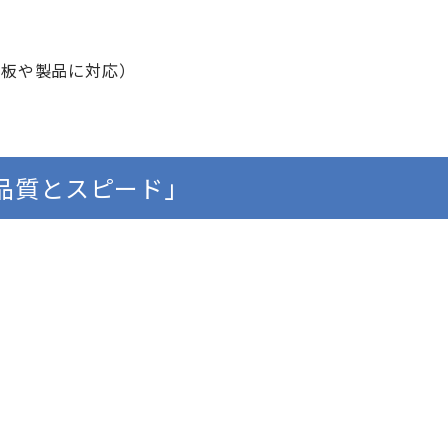
）
看板や製品に対応）
品質とスピード」