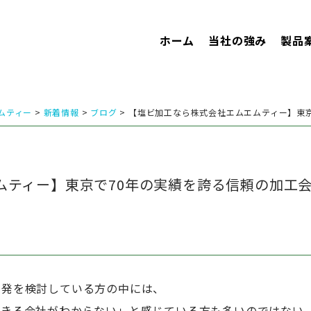
ホーム
当社の強み
製品
ムティー
>
新着情報
>
ブログ
>
【塩ビ加工なら株式会社エムエムティー】東京
ムティー】東京で70年の実績を誇る信頼の加工
開発を検討している方の中には、
できる会社がわからない」と感じている方も多いのではない