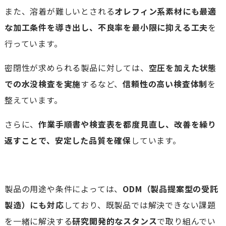
また、溶着が難しいとされる
オレフィン系素材にも最適
な加工条件を導き出し、不良率を最小限に抑える工夫
を
行っています。
密閉性が求められる製品に対しては、
空圧を加えた状態
での水没検査を実施
するなど、
信頼性の高い検査体制
を
整えています。
さらに、
作業手順書や検査表を都度見直し、改善を繰り
返すことで、安定した品質を確保
しています。
製品の用途や条件によっては、
ODM（製品提案型の受託
製造）にも対応
しており、既製品では解決できない課題
を一緒に解決する
研究開発的なスタンス
で取り組んでい